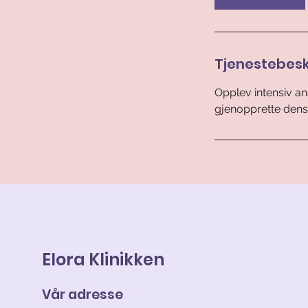
i
n
Tjenestebesk
Opplev intensiv an
gjenopprette dens 
Elora Klinikken
Vår adresse