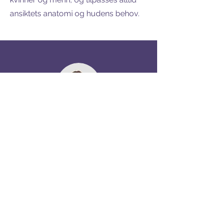
ansiktets anatomi og hudens behov.
Bestill konsultasjon
Ønsker du å finne ut om
fillerbehandling er riktig for deg?
Bestill en uforpliktende konsultasjon –
våre behandlere hjelper deg med å
finne en løsning som gir et naturlig og
balansert resultat.